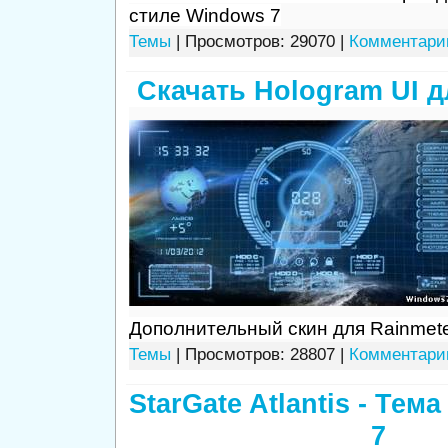
стиле Windows 7
Темы
| Просмотров: 29070 |
Комментарии
Скачать Hologram UI д
Дополнительный скин для Rainmet
Темы
| Просмотров: 28807 |
Комментарии
StarGate Atlantis - Тем
7