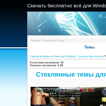
Скачать бесплатно всё для Wind
Главная
|
Регистрация
|
Вход
Темы
Главная
»
Файлы
»
Темы для Windows 7 скачать бесплатно
» 
В категории материалов
:
72
Показано материалов
:
1-10
Стеклянные темы дл