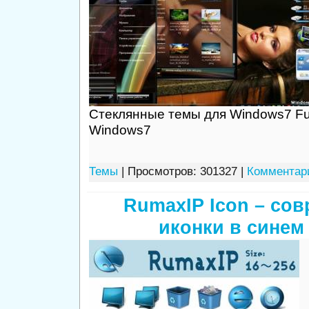
Стеклянные темы для Windows7 Full
Windows7
Темы
| Просмотров: 301327 |
Комментари
RumaxIP Icon – со
иконки в синем