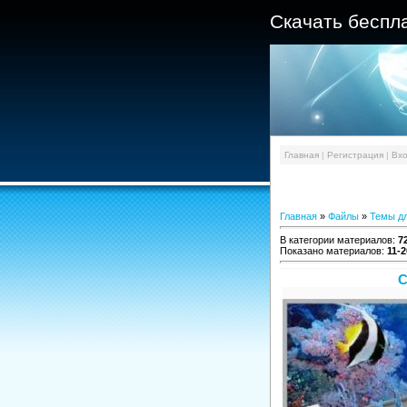
Скачать беспл
Главная
|
Регистрация
|
Вх
Главная
»
Файлы
»
Темы дл
В категории материалов
:
7
Показано материалов
:
11-2
С