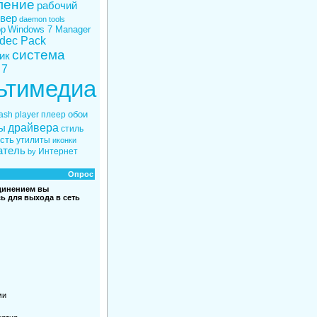
ление
рабочий
вер
daemon tools
ор
Windows 7 Manager
odec Pack
система
ик
 7
ьтимедиа
обои
lash player
плеер
драйвера
ы
стиль
сть
утилиты
иконки
атель
Интернет
by
Опрос
динением вы
ь для выхода в сеть
ми