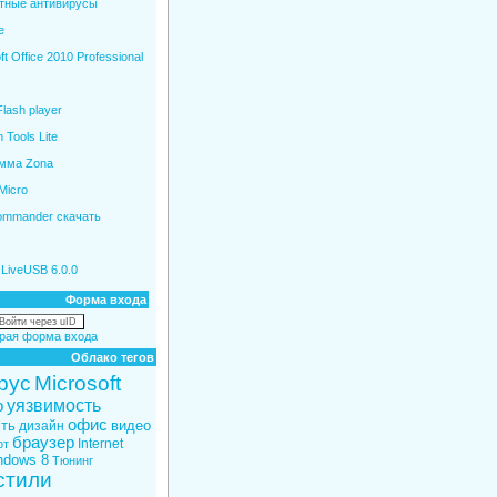
тные антивирусы
e
ft Office 2010 Professional
lash player
Tools Lite
мма Zona
Micro
Commander скачать
LiveUSB 6.0.0
Форма входа
Войти через uID
рая форма входа
Облако тегов
рус
Microsoft
уязвимость
р
офис
ть
видео
дизайн
браузер
Internet
фт
ndows 8
Тюнинг
стили