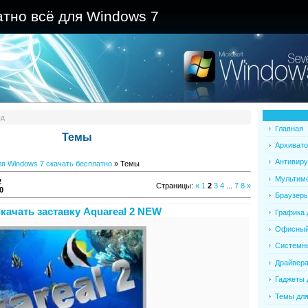
атно всё для Windows 7
од
Главная
Темы
Архивато
Антивиру
я Windows 7 скачать бесплатно
» Темы
Мультиме
2
Страницы
:
«
1
2
3
4
...
7
8
»
0
Браузеры
качать заставку Aquareal 2 NEW
Графика 
Офисный 
Системны
Драйвера
Гаджеты 
Темы для