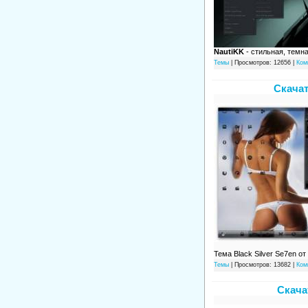
NautiKK
- стильная, темн
Темы
| Просмотров: 12656 |
Ком
Скачат
Тема Black Silver Se7en от
Темы
| Просмотров: 13682 |
Ком
Скача