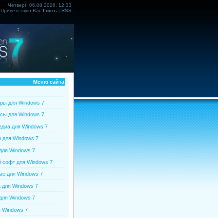
Четверг, 06.08.2026, 12:33
Приветствую Вас
Гость
|
RSS
Меню сайта
ры для Windows 7
сы для Windows 7
диа для Windows 7
 для Windows 7
для Windows 7
софт для Windows 7
е для Windows 7
 для Windows 7
для Windows 7
 Windows 7