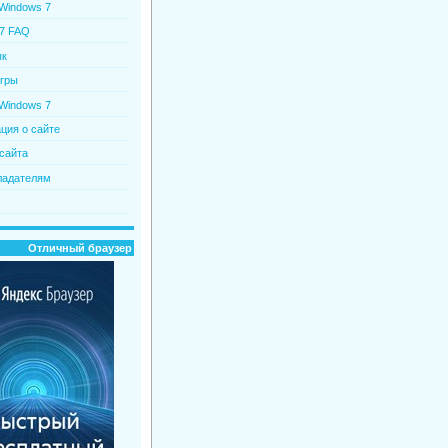
 Windows 7
7 FAQ
пк
гры
Windows 7
ия о сайте
сайта
ладателям
Отличный браузер