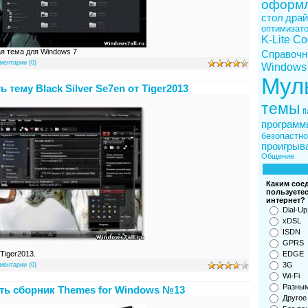
оформ
стол
драй
оптимизат
K-Lite C
ая тема для Windows 7
Справочн
ментарии (0)
Windows
Мул
ь тему Black Silver Se7en от Tiger2013
темы
f
программ
безопастно
проигрыв
Общение
Каким сое
пользуетес
интернет?
Dial-Up
xDSL
ISDN
GPRS
EDGE
 Tiger2013.
3G
ментарии (0)
Wi-Fi
Разны
ть сборник Themes for Windows №13
Другое