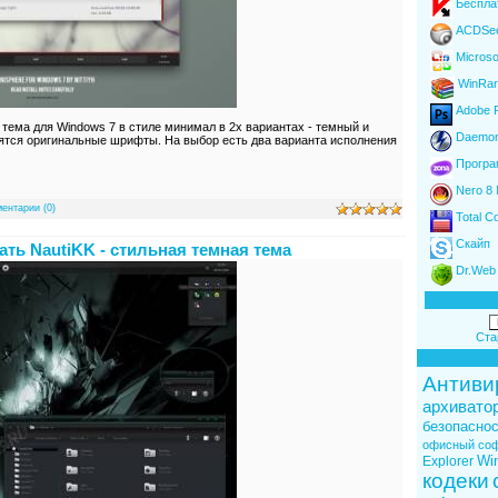
Беспла
ACDSe
Microso
WinRar
Adobe F
 тема для Windows 7 в стиле минимал в 2х вариантах - темный и
Daemon 
ятся оригинальные шрифты. На выбор есть два варианта исполнения
Програ
Nero 8 
ентарии (0)
Total 
Скайп
ать NautiKK - стильная темная тема
Dr.Web 
Ста
Антиви
архивато
безопаснос
офисный со
Wi
Explorer
кодеки