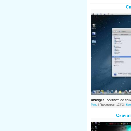
Ск
XWidget
- бесплатное при
Темы
| Просмотров: 10342 |
Ком
Скачат