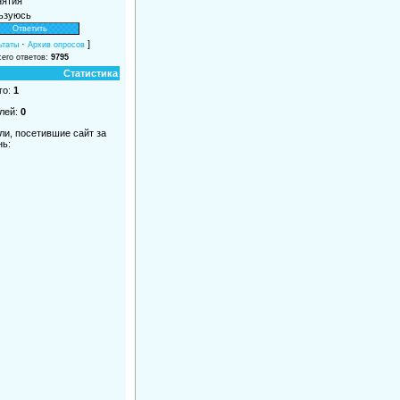
нятия
ьзуюсь
·
]
ьтаты
Архив опросов
его ответов:
9795
Статистика
го:
1
лей:
0
ли, посетившие сайт за
нь: