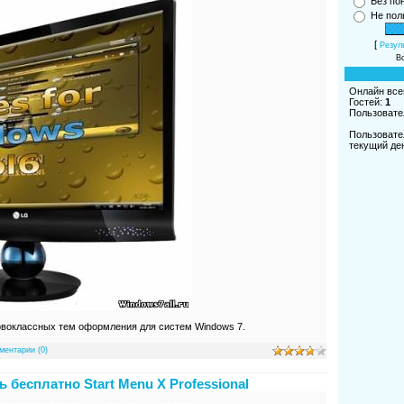
Без по
Не пол
[
Резул
Вс
Онлайн все
Гостей:
1
Пользовате
Пользовате
текущий де
рвоклассных тем оформления для систем Windows 7.
ментарии (0)
ь бесплатно Start Menu X Professional