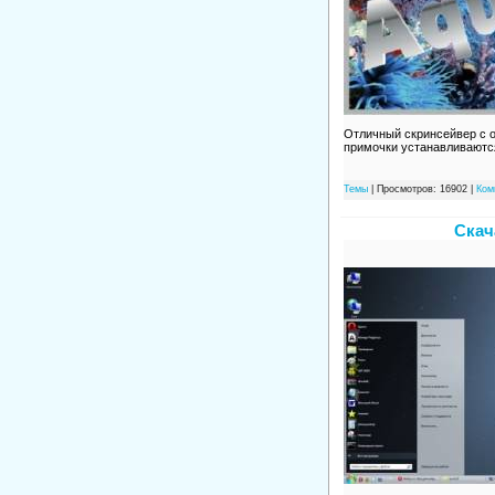
Отличный скринсейвер с о
примочки устанавливаютс
Темы
| Просмотров: 16902 |
Ком
Скач