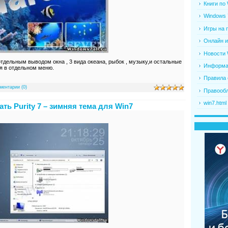
Книги по
Windows 
Игры на 
Онлайн и
Новости 
тдельным выводом окна , 3 вида океана, рыбок , музыку,и остальные
Информац
я в отдельном меню.
Правила 
ментарии (0)
Правооб
win7.html
ать Purity 7 – зимняя тема для Win7