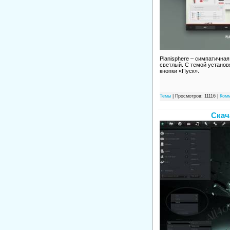
Planisphere – симпатичная
светлый. С темой установ
кнопки «Пуск».
Темы
| Просмотров: 11116 |
Комм
Скач