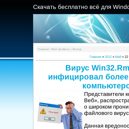
Скачать бесплатно всё для Wind
Главная
|
Мой профиль
|
Выход
Главная
»
2012
»
Май
»
22
Вирус Win32.Rm
инфицировал более
компьютер
Представители к
Веб», распрост
о широком прони
файлового вирус
Данная вредонос