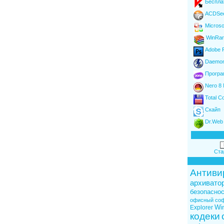
Беспла
ACDSe
Microso
WinRar
Adobe F
Daemon 
Програ
Nero 8 
Total 
Скайп
Dr.Web 
Ста
Антиви
архивато
безопаснос
офисный со
Wi
Explorer
кодеки