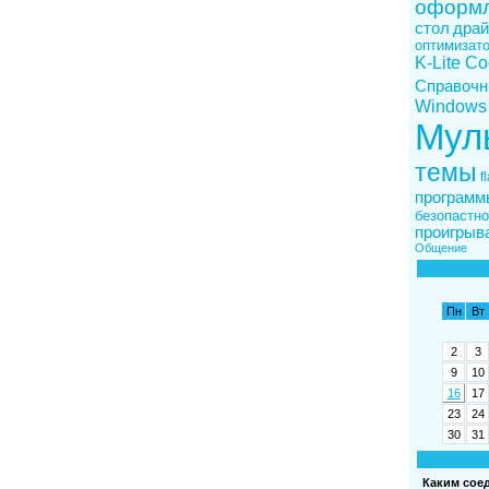
оформ
стол
драй
оптимизат
K-Lite C
Справочн
Windows
Мул
темы
f
программ
безопастно
проигрыв
Общение
Пн
Вт
2
3
9
10
16
17
23
24
30
31
Каким сое