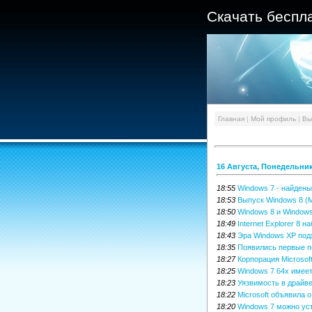
Скачать беспл
Главная
|
Мой профиль
|
Вы
16 Августа, Понедельни
18:55
Windows 7 - найден
18:53
Выпуск Windows 8 (M
18:50
Windows 8 и Windows
18:49
Internet Explorer 8 
18:43
Эра Windows XP подх
18:35
Появились первые п
18:27
Корпорация Microsof
18:25
Windows 7 64x имее
18:23
Уязвимость в драйв
18:22
Microsoft объявила 
18:20
Windows 7 можно уст