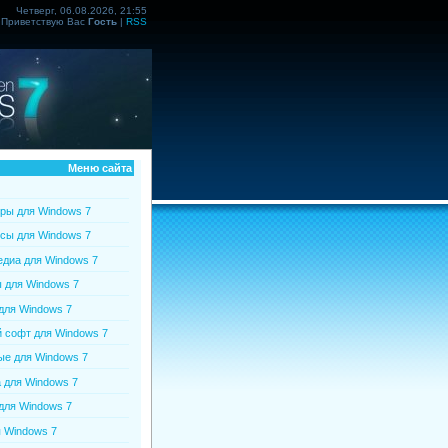
Четверг, 06.08.2026, 21:55
Приветствую Вас
Гость
|
RSS
Меню сайта
ры для Windows 7
сы для Windows 7
диа для Windows 7
 для Windows 7
для Windows 7
софт для Windows 7
е для Windows 7
 для Windows 7
для Windows 7
 Windows 7