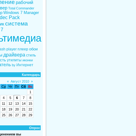
ление
рабочий
вер
Total Commander
ор
Windows 7 Manager
odec Pack
система
ик
 7
ьтимедиа
обои
lash player
плеер
драйвера
ы
стиль
сть
утилиты
иконки
атель
Интернет
by
Календарь
«
Август 2010
»
Ср
Чт
Пт
Сб
Вс
1
4
5
6
7
8
11
12
13
14
15
18
19
20
21
22
25
26
27
28
29
Опрос
динением вы