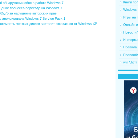
Книги по
об обнаружении сбоя в работе Windows 7
ение процесса перехода на Windows 7
Windows 
$105,75 за нарушение авторских прав
Игры на 
о анонсировала Windows 7 Service Pack 1
тимость жестких дисков заставит отказаться от Windows XP
Онлайн и
Новости 
Информац
Правила 
Правооб
win7.html