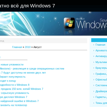
атно всё для Windows 7
ход
Главная
Главная
»
2010
»
Август
Архивато
Антивиру
к
Мультиме
ы новые уязвимости
Браузеры
ilestone) - революция в среде операционных систем
 7 будут доступны не менее двух лет
Графика 
набирает популярность
Офисный 
одит к концу
одробности о Windows 8
Системны
t продала 150 млн. копий Windows 7
Драйвера
т серьезную уязвимость
ере дисплея Windows 7
Гаджеты 
о найденной ошибке в Windows 7
Темы для
ановить на телевизор