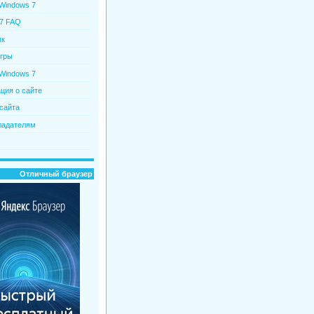
 Windows 7
7 FAQ
пк
гры
Windows 7
ия о сайте
сайта
ладателям
Отличный браузер