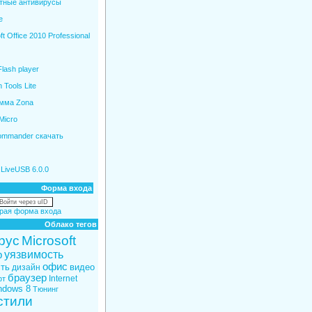
тные антивирусы
e
ft Office 2010 Professional
lash player
Tools Lite
мма Zona
Micro
Commander скачать
LiveUSB 6.0.0
Форма входа
Войти через uID
рая форма входа
Облако тегов
рус
Microsoft
уязвимость
р
офис
ть
видео
дизайн
браузер
Internet
фт
ndows 8
Тюнинг
стили