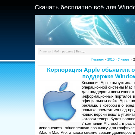
Скачать бесплатно всё для Wind
Главная
|
Мой профиль
|
Выход
Главная
»
2010
»
Январь
»
2
Корпорация Apple обьявила 
поддержке Windo
Компания Apple выпустила н
операционной системы Mac 
для поддержки всем известн
информационных порталов в
официальном сайте Apple по
реклама, в которой в очере
попытка посмеяться над прод
новых версий вошла утилита
которая теперь будет полно
7 компании Microsoft, в раз
исполнениях, обновленную прошивку для графичес
iMac и Mac Pro, а также свежие версии драйверов 