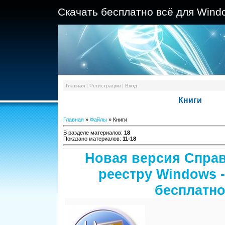
Скачать бесплатно всё для Wind
Главная
|
Регистрация
|
Вход
Книги
Главная
»
Файлы
» Книги
В разделе материалов
:
18
Показано материалов
:
11-18
Новая версия Справ
реестру Windows -
бесплатн