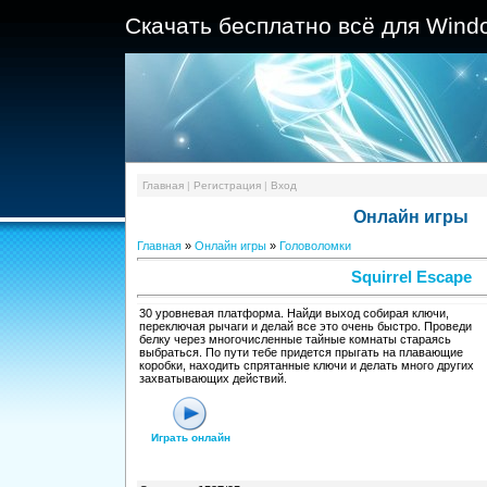
Скачать бесплатно всё для Wind
Главная
|
Регистрация
|
Вход
Онлайн игры
Главная
»
Онлайн игры
»
Головоломки
Squirrel Escape
30 уровневая платформа. Найди выход собирая ключи,
переключая рычаги и делай все это очень быстро. Проведи
белку через многочисленные тайные комнаты стараясь
выбраться. По пути тебе придется прыгать на плавающие
коробки, находить спрятанные ключи и делать много других
захватывающих действий.
Играть онлайн