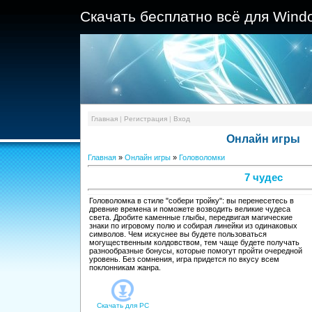
Скачать бесплатно всё для Wind
Главная
|
Регистрация
|
Вход
Онлайн игры
Главная
»
Онлайн игры
»
Головоломки
7 чудес
Головоломка в стиле "собери тройку": вы перенесетесь в
древние времена и поможете возводить великие чудеса
света. Дробите каменные глыбы, передвигая магические
знаки по игровому полю и собирая линейки из одинаковых
символов. Чем искуснее вы будете пользоваться
могущественным колдовством, тем чаще будете получать
разнообразные бонусы, которые помогут пройти очередной
уровень. Без сомнения, игра придется по вкусу всем
поклонникам жанра.
Скачать для
PC