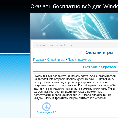
Скачать бесплатно всё для Wind
Главная
|
Регистрация
|
Вход
Онлайн игры
Главная
»
Онлайн игры
»
Поиск предметов
Остров секретов
Чудом выжив после крушения самолета, Алекс оказывается
на загадочном острове, полном древних тайн. Сможет ли он
вернуться к любимой девушке и раскрыть все секреты
острова - зависит только от вас. В этой игре есть все, чтобы
заставить вас надолго прилипнуть к экрану монитора. Тут и
затерянный остров, и пиратский клад с несметными
богатствами, и древнее проклятье, и море опасностей на
каждом шагу, и трогательная романтическая история.
Скачать для
PC