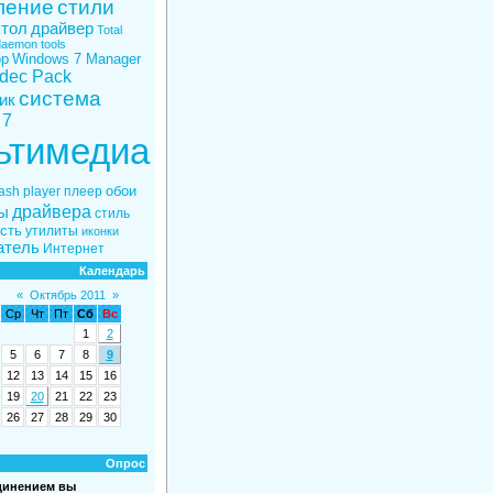
ление
стили
стол
драйвер
Total
aemon tools
ор
Windows 7 Manager
odec Pack
система
ик
 7
ьтимедиа
обои
lash player
плеер
драйвера
ы
стиль
сть
утилиты
иконки
атель
Интернет
Календарь
«
Октябрь 2011
»
Ср
Чт
Пт
Сб
Вс
1
2
5
6
7
8
9
12
13
14
15
16
19
20
21
22
23
26
27
28
29
30
Опрос
динением вы