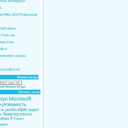
тные антивирусы
e
ft Office 2010 Professional
lash player
Tools Lite
мма Zona
Micro
Commander скачать
LiveUSB 6.0.0
Форма входа
Войти через uID
рая форма входа
Облако тегов
рус
Microsoft
уязвимость
р
офис
ть
видео
дизайн
браузер
Internet
фт
ndows 8
Тюнинг
гаджет