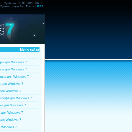
Суббота, 08.08.2026, 06:38
Приветствую Вас
Гость
|
RSS
Меню сайта
ры для Windows 7
сы для Windows 7
диа для Windows 7
 для Windows 7
для Windows 7
софт для Windows 7
е для Windows 7
 для Windows 7
для Windows 7
 Windows 7