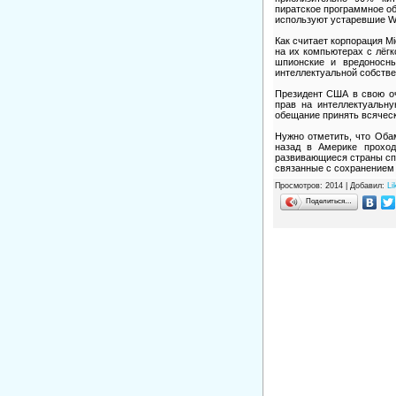
пиратское программное об
используют устаревшие Win
Как считает корпорация Mi
на их компьютерах с лёгк
шпионские и вредоносны
интеллектуальной собстве
Президент США в свою оч
прав на интеллектуальну
обещание принять всячес
Нужно отметить, что Обам
назад в Америке проход
развивающиеся страны спр
связанные с сохранением 
Просмотров
: 2014 |
Добавил
:
Li
Поделиться…