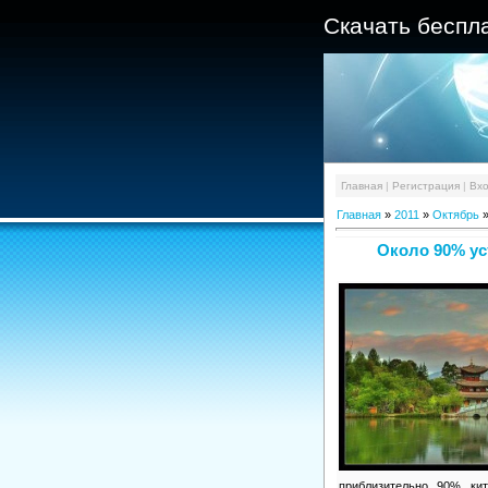
Скачать беспл
Главная
|
Регистрация
|
Вх
Главная
»
2011
»
Октябрь
Около 90% ус
приблизительно 90% кит