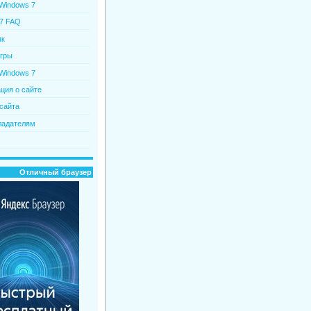
 Windows 7
7 FAQ
пк
гры
Windows 7
ия о сайте
сайта
ладателям
Отличный браузер