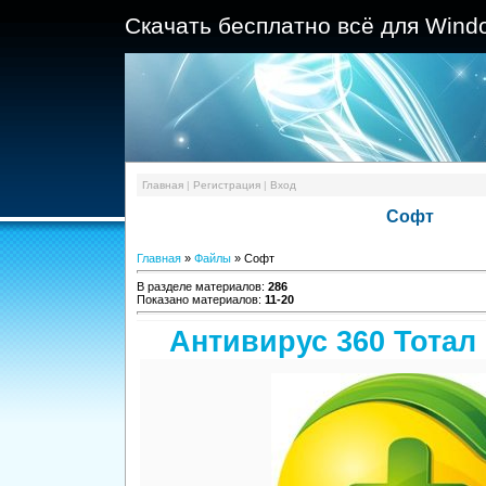
Скачать бесплатно всё для Wind
Главная
|
Регистрация
|
Вход
Софт
Главная
»
Файлы
» Софт
В разделе материалов
:
286
Показано материалов
:
11-20
Антивирус 360 Тотал