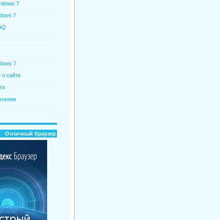
ndows 7
dows 7
AQ
dows 7
о сайте
та
ателям
Отличный браузер