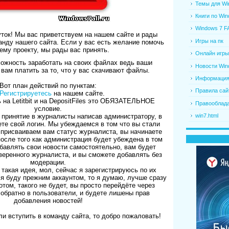
Темы для Wi
Книги по Win
Windows 7 F
уток! Мы вас приветствуем на нашем сайте и рады
Игры на пк
анду нашего сайта. Если у вас есть желание помочь
ему проекту, мы рады вас принять.
Онлайн игры
ожность заработать на своих файлах ведь ваши
Новости Win
вам платить за то, что у вас скачивают файлы.
Информация 
Вот план действий по пунктам:
Правила сай
Регистрируетесь
на нашем сайте.
ь на Letitbit и на DepositFiles это ОБЯЗАТЕЛЬНОЕ
Правооблад
условие.
win7.html
а принятие в журналисты написав администратору, в
те свой логин. Мы убеждаемся в том что вы стали
присваиваем вам статус журналиста, вы начинаете
после того как администрация будет убеждена в том
бавлять свои новости самостоятельно, вам будет
веренного журналиста, и вы сможете добавлять без
модерации.
такая идея, мол, сейчас я зарегистрируюсь по их
ся буду прежним аккаунтом, то я думаю, лучше сразу
отом, такого не будет, вы просто перейдёте через
 обратно в пользователи, и будете лишены прав
добавления новостей!
ли вступить в команду сайта, то добро пожаловать!