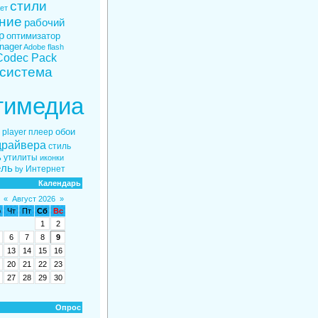
стили
ет
ние
рабочий
р
оптимизатор
nager
Adobe flash
 Codec Pack
система
тимедиа
обои
 player
плеер
драйвера
стиль
ь
утилиты
иконки
ель
Интернет
by
Календарь
«
Август 2026
»
р
Чт
Пт
Сб
Вс
1
2
6
7
8
9
13
14
15
16
20
21
22
23
27
28
29
30
Опрос