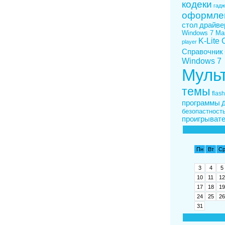
кодеки
гадж
оформле
стол
драйве
Windows 7 Ma
K-Lite
player
Справочник
Windows 7
Муль
темы
flash
программы
безопастност
проигрыват
Пн
Вт
С
3
4
5
10
11
12
17
18
19
24
25
26
31