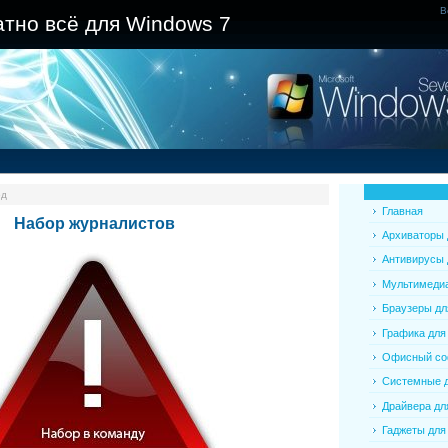
В
атно всё для Windows 7
од
Главная
Набор журналистов
Архиваторы 
Антивирусы 
Мультимедиа
Браузеры дл
Графика для
Офисный соф
Системные д
Драйвера дл
Гаджеты для