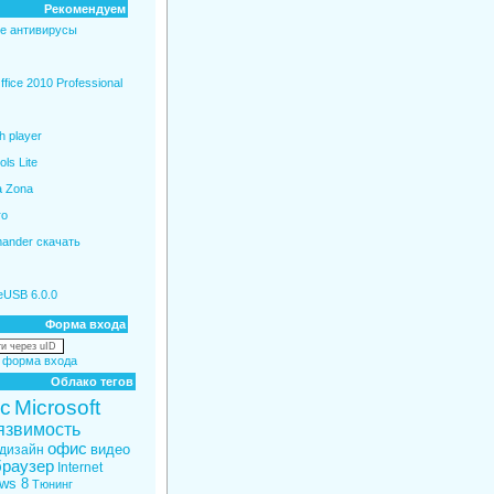
Рекомендуем
е антивирусы
ffice 2010 Professional
h player
ls Lite
 Zona
ro
ander скачать
eUSB 6.0.0
Форма входа
и через uID
 форма входа
Облако тегов
с
Microsoft
язвимость
офис
видео
дизайн
браузер
Internet
ws 8
Тюнинг