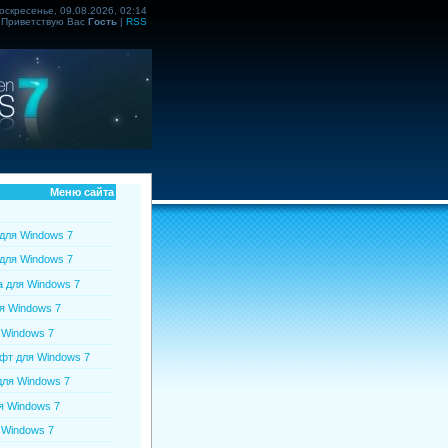
оскресенье, 09.08.2026, 02:14
Приветствую Вас
Гость
|
RSS
Меню сайта
для Windows 7
для Windows 7
 для Windows 7
я Windows 7
 Windows 7
т для Windows 7
ля Windows 7
я Windows 7
 Windows 7