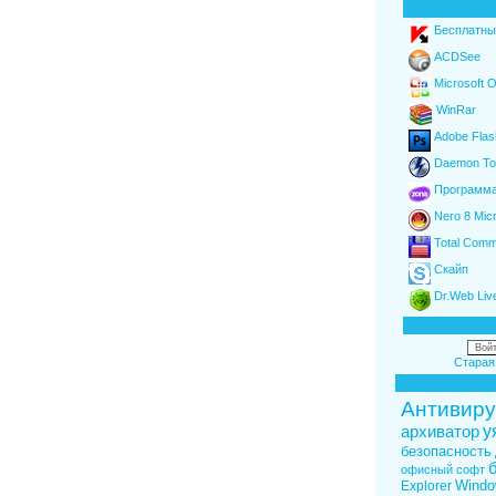
Бесплатны
ACDSee
Microsoft O
WinRar
Adobe Flas
Daemon Too
Программа
Nero 8 Mic
Total Comm
Скайп
Dr.Web Liv
Войт
Старая
Антивиру
у
архиватор
безопасность
офисный софт
Windo
Explorer