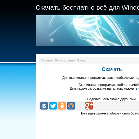
Скачать бесплатно всё для Wind
Главная
|
Регистрация
|
Вход
Скачать
Для скачивания программы
вам необходимо п
Скачивание программы
сейчас начнё
Если вдруг загрузка не началась, нажмите
Поделись ссылкой с друзьями:
Пока идет закачка, обнови свой брау