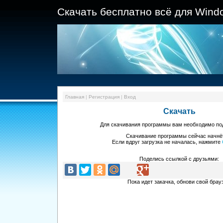
Скачать бесплатно всё для Wind
Главная
|
Регистрация
|
Вход
Скачать
Для скачивания программы
вам необходимо п
Скачивание программы
сейчас начнё
Если вдруг загрузка не началась, нажмите
Поделись ссылкой с друзьями:
Пока идет закачка, обнови свой брау