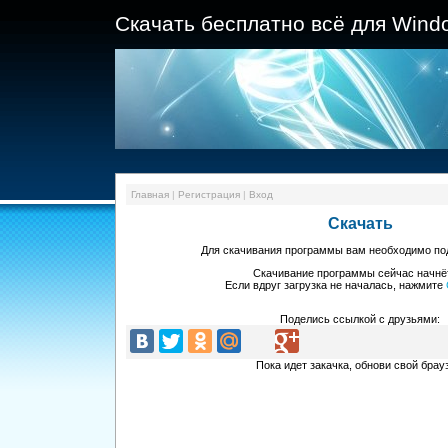
Скачать бесплатно всё для Wind
Главная
|
Регистрация
|
Вход
Скачать
Для скачивания программы
вам необходимо п
Скачивание программы
сейчас начнё
Если вдруг загрузка не началась, нажмите
Поделись ссылкой с друзьями:
Пока идет закачка, обнови свой брау