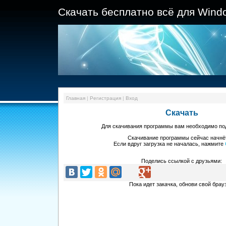
Скачать бесплатно всё для Wind
Главная
|
Регистрация
|
Вход
Скачать
Для скачивания программы
вам необходимо п
Скачивание программы
сейчас начнё
Если вдруг загрузка не началась, нажмите
Поделись ссылкой с друзьями:
Пока идет закачка, обнови свой брау